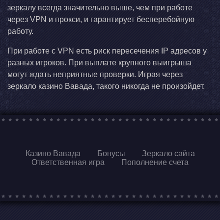
зеркалу всегда значительно выше, чем при работе
через VPN и прокси, и гарантирует бесперебойную
работу.
При работе с VPN есть риск пересечения IP адресов у
разных игроков. При выплате крупного выигрыша
могут ждать неприятные проверки. Играя через
зеркало казино Вавада, такого никогда не произойдет.
Казино Вавада
Бонусы
Зеркало сайта
Ответственная игра
Пополнение счета