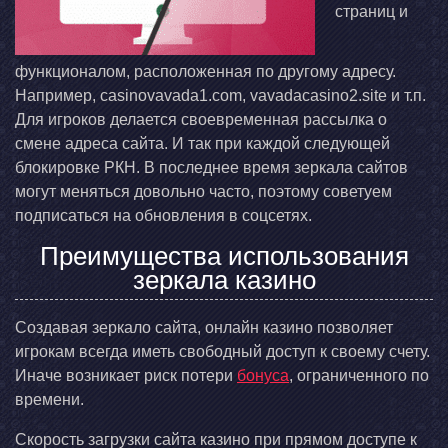
страниц и
функционалом, расположенная по другому адресу.
Например, casinovavada1.com, vavadacasino2.site и т.п.
Для игроков делается своевременная рассылка о
смене адреса сайта. И так при каждой следующей
блокировке РКН. В последнее время зеркала сайтов
могут меняться довольно часто, поэтому советуем
подписаться на обновления в соцсетях.
Преимущества использования
зеркала казино
Создавая зеркало сайта, онлайн казино позволяет
игрокам всегда иметь свободный доступ к своему счету.
Иначе возникает риск потери
бонуса
, ограниченного по
времени.
Скорость загрузки сайта казино при прямом доступе к