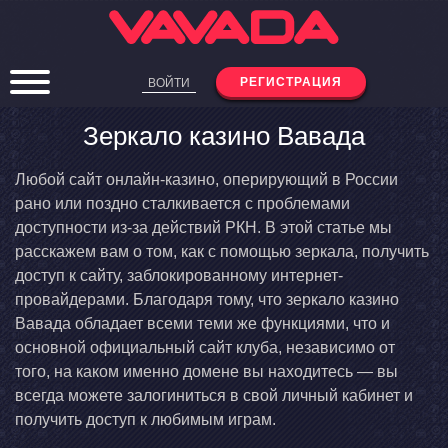
РЕГИСТРАЦИЯ
ВОЙТИ
Зеркало казино Вавада
Любой сайт онлайн-казино, оперирующий в России
рано или поздно сталкивается с проблемами
доступности из-за действий РКН. В этой статье мы
расскажем вам о том, как с помощью зеркала, получить
доступ к сайту, заблокированному интернет-
провайдерами. Благодаря тому, что зеркало казино
Вавада обладает всеми теми же функциями, что и
основной официальный сайт клуба, независимо от
того, на каком именно домене вы находитесь — вы
всегда можете залогиниться в свой личный кабинет и
получить доступ к любимым играм.